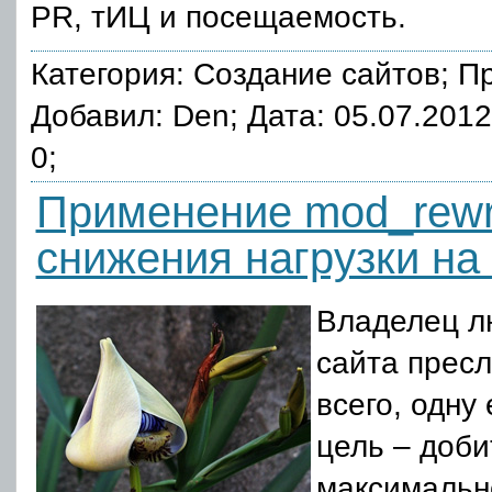
PR, тИЦ и посещаемость.
Категория:
Создание сайтов
; П
Добавил: Den; Дата: 05.07.201
0;
Применение mod_rewr
снижения нагрузки на
Владелец л
сайта пресл
всего, одну
цель – доби
максимальн